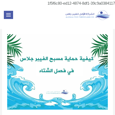
تخطي
1f5f6c80-ed12-4874-8df1-39c9a0384117
Post
إلى
MAIN
navigation
المحتوى
MENU