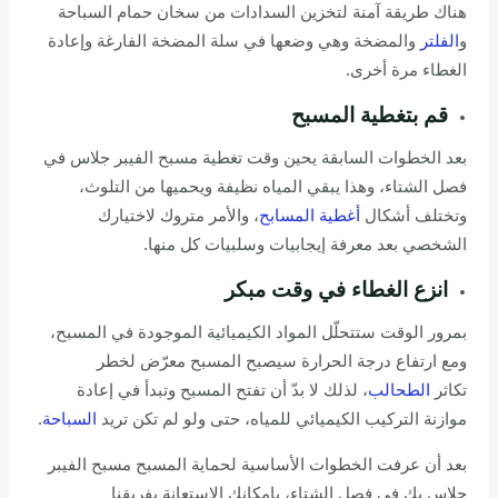
هناك طريقة آمنة لتخزين السدادات من سخان حمام السباحة
و
الفلتر
والمضخة وهي وضعها في سلة المضخة الفارغة وإعادة
الغطاء مرة أخرى.
قم بتغطية المسبح
بعد الخطوات السابقة يحين وقت تغطية مسبح الفيبر جلاس في
فصل الشتاء، وهذا يبقي المياه نظيفة ويحميها من التلوث،
وتختلف أشكال
أغطية المسابح
، والأمر متروك لاختيارك
الشخصي بعد معرفة إيجابيات وسلبيات كل منها.
انزع الغطاء في وقت مبكر
بمرور الوقت ستتحلّل المواد الكيميائية الموجودة في المسبح،
ومع ارتفاع درجة الحرارة سيصبح المسبح معرّض لخطر
تكاثر
الطحالب
، لذلك لا بدّ أن تفتح المسبح وتبدأ في إعادة
موازنة التركيب الكيميائي للمياه، حتى ولو لم تكن تريد
السباحة
.
بعد أن عرفت الخطوات الأساسية لحماية المسبح مسبح الفيبر
جلاس بك في فصل الشتاء، بإمكانك الاستعانة بفريقنا