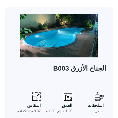
الجناح الأزرق B003
الملحقات
العمق
المقاس
شامل
1.20 م إلى 1.80 م
9.32 م × 4.22 م