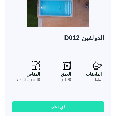
الدولفين D012
الملحقات
العمق
المقاس
شامل
1.20 م
5.10 م × 2.63 م
ألقِ نظرة