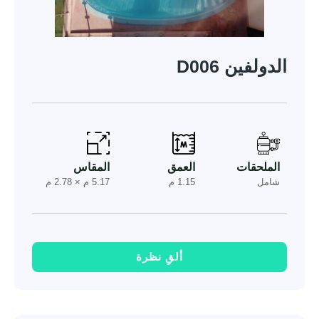
الدولفين D006
الملحقات
العمق
المقاس
شامل
1.15 م
5.17 م × 2.78 م
ألقِ نظرة