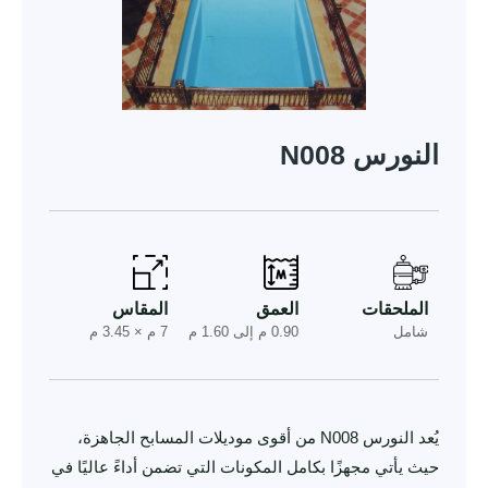
النورس N008
الملحقات
العمق
المقاس
شامل
0.90 م إلى 1.60 م
7 م × 3.45 م
يُعد النورس N008 من أقوى موديلات المسابح الجاهزة،
حيث يأتي مجهزًا بكامل المكونات التي تضمن أداءً عاليًا في