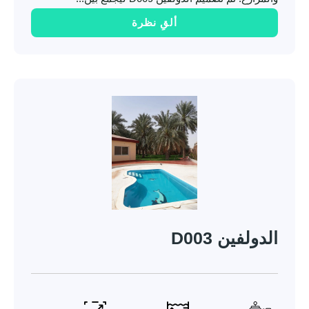
ألقِ نظرة
الدولفين D003