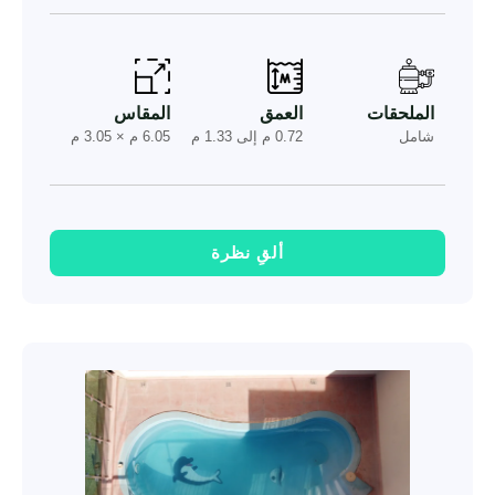
الملحقات
العمق
المقاس
شامل
0.72 م إلى 1.33 م
6.05 م × 3.05 م
ألقِ نظرة