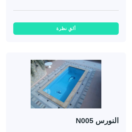
ألقِ نظرة
النورس N005