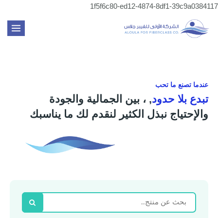
تخطي
1f5f6c80-ed12-4874-8df1-39c9a0384117
إلى
MAIN
المحتوى
ENU
عندما تصنع ما تحب
تبدع بلا حدود
, ، بين الجمالية والجودة
والإحتياج نبذل الكثير لنقدم لك ما يناسبك