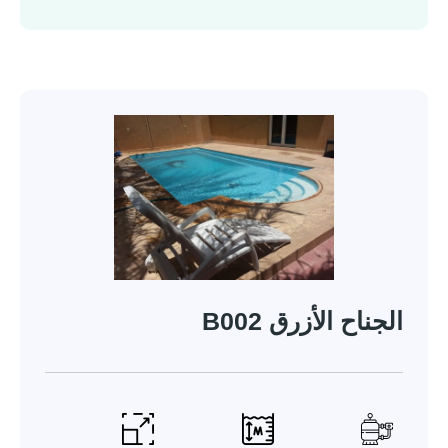
الجناح الأزرق B002