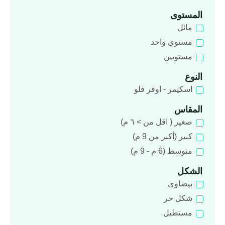
المستوى
مائل
مستوى واحد
مستويين
W
النوع
h
a
اسكيمر - اوفر فلو
t
s
المقاس
a
p
صغير ( اقل من > ٦ م)
p
كبير (أكبر من 9 م)
متوسط ​​(6 م - 9 م)
الشكل
بيضاوي
شكل حر
مستطيل