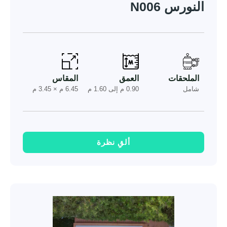
النورس N006
الملحقات
العمق
المقاس
شامل
0.90 م إلى 1.60 م
6.45 م × 3.45 م
ألقِ نظرة