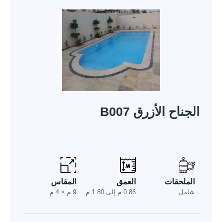
الجناح الأزرق B007
الملحقات
العمق
المقاس
شامل
0.86 م إلى 1.80 م
9 م × 4 م