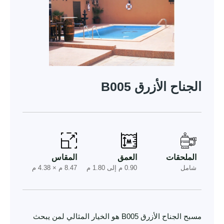
الجناح الأزرق B005
الملحقات
العمق
المقاس
شامل
0.90 م إلى 1.80 م
8.47 م × 4.38 م
مسبح الجناح الأزرق B005 هو الخيار المثالي لمن يبحث