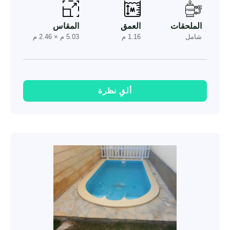
الملحقات
العمق
المقاس
شامل
1.16 م
5.03 م × 2.46 م
ألقِ نظرة