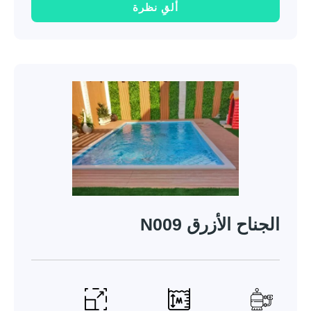
ألقِ نظرة
الجناح الأزرق N009