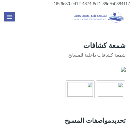
تخطي
1f5f6c80-ed12-4874-8df1-39c9a0384117
إلى
MAIN
المحتوى
ENU
شمعة كشافات
شمعة كشافات داخلية للمسابح
تحديدمواصفات المسبح