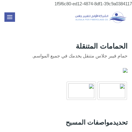
تخطي
1f5f6c80-ed12-4874-8df1-39c9a0384117
إلى
MAIN
المحتوى
MENU
الحمامات المتنقلة
حمام فيبر جلاس متنقل يخدمك في جميع المواسم.
تحديدمواصفات المسبح