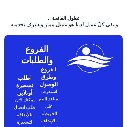
تطول القائمة ..
ويبقى كلّ عميل لدينا هو عميل مميز ونشرف بخدمته.
الفروع
والطلبات
الفروع
وطرق
اطلب
الوصول
تسعيرة
استعرض
أونلاين
منافذ البيع
يمكنك الآن
على
طلب اتصال
الخريطة،
بالإضافة
بالإضافة
لتسعيرة