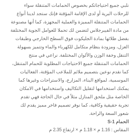
نلبي جميع احتياجاتكم بخصوص الحمامات المتنقلة سواء
للرحلات البرية أو لدى الإقامة المؤقتة فإنك ستجد لدينا أنواع
الحمامات المتنقلة المميزة والعملية المجهزة، كما أنها مصنوعة
من مادة الفيبرجلاس لتضمن لك تحملا للعوامل الجوية المختلفة
بفضل طلائها بمادة الجليكوت فوق السطح الخارجي وطبقات
W
h
العزل، ومزودة بنظام متكامل للكهرباء والماء وتتميز بسهولة
a
التنقل وخفة الوزن والألوان المختلفة. نراعي في منتج
t
s
الحمامات المتنقلة جميع الاحتياجات المطلوبة للحمام المتنقل،
a
كما نقدم نوعين بتصميم ملائم للملاعب المؤقتة، الفعاليات
p
p
الموسمية، لمواقع البناء، المزارع، والاستراحات وغيرها كما
يمكنك استخدامها لتقليل التكاليف واستخدامها في الامكان
الخاصة مثل ملحق المنازل مثلاً في حال الحاجة فهي تقدم
تجربة حقيقية وكافية، كما نوفر تصميم فاخر مميز يقدم لك
شعور السعة والراحة.
الحمام S-1
المقاس : 1.16 م
×
1.18 م
× ارتفاع
2.35 م