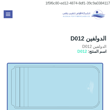
تخطي
1f5f6c80-ed12-4874-8df1-39c9a0384117
إلى
MAIN
المحتوى
ENU
الدولفين D012
الدولفين D012
اسم المنتج:
D012