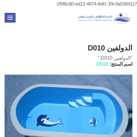
تخطي
1f5f6c80-ed12-4874-8df1-39c9a0384117
إلى
MAIN
المحتوى
MENU
الدولفين D010
"الدولفين D010 "
اسم المنتج:
D010