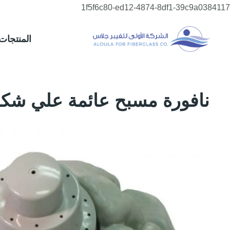
تخطي
1f5f6c80-ed12-4874-8df1-39c9a0384117
إلى
المحتوى
المنتجات
نافورة مسبح عائمة علي شك